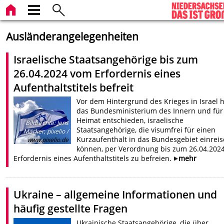
Ausländerangelegenheiten
Israelische Staatsangehörige bis zum
26.04.2024 vom Erfordernis eines
Aufenthaltstitels befreit
Vor dem Hintergrund des Krieges in Israel 
das Bundesministerium des Innern und für
Heimat entschieden, israelische
Bildrechte
:
Jens
Staatsangehörige, die visumfrei für einen
Märker, pixelio /
Kurzaufenthalt in das Bundesgebiet einrei
www.pixelio.de
können, per Verordnung bis zum 26.04.202
Erfordernis eines Aufenthaltstitels zu befreien.
mehr
Ukraine – allgemeine Informationen und
häufig gestellte Fragen
Ukrainische Staatsangehörige, die über