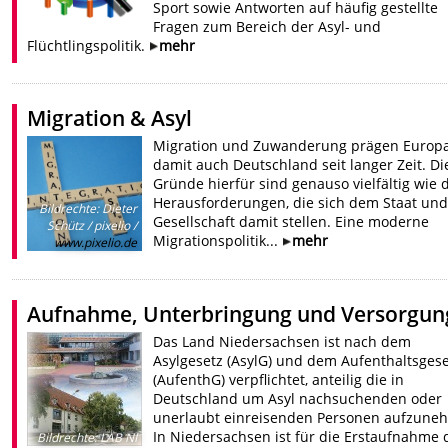
Sport sowie Antworten auf häufig gestellte
Fragen zum Bereich der Asyl- und
Flüchtlingspolitik.
mehr
Migration & Asyl
Migration und Zuwanderung prägen Europ
damit auch Deutschland seit langer Zeit. Di
Gründe hierfür sind genauso vielfältig wie 
Herausforderungen, die sich dem Staat und
Bildrechte
:
Dieter
Gesellschaft damit stellen. Eine moderne
Schütz / pixelio /
Migrationspolitik...
mehr
www.pixelio.de
Aufnahme, Unterbringung und Versorgun
Das Land Niedersachsen ist nach dem
Asylgesetz (AsylG) und dem Aufenthaltsgese
(AufenthG) verpflichtet, anteilig die in
Deutschland um Asyl nachsuchenden oder
unerlaubt einreisenden Personen aufzune
In Niedersachsen ist für die Erstaufnahme 
Bildrechte
:
LAB NI