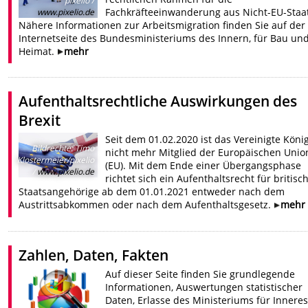
pixelio /
Fachkräfteeinwanderung aus Nicht-EU-Staa
www.pixelio.de
Nähere Informationen zur Arbeitsmigration finden Sie auf der
Internetseite des Bundesministeriums des Innern, für Bau un
Heimat.
mehr
Aufenthaltsrechtliche Auswirkungen des
Brexit
Seit dem 01.02.2020 ist das Vereinigte Köni
Bildrechte
:
Timo
nicht mehr Mitglied der Europäischen Unio
Klostermeier/pixelio
(EU). Mit dem Ende einer Übergangsphase
/
www.pixelio.de
richtet sich ein Aufenthaltsrecht für britisc
Staatsangehörige ab dem 01.01.2021 entweder nach dem
Austrittsabkommen oder nach dem Aufenthaltsgesetz.
mehr
Zahlen, Daten, Fakten
Auf dieser Seite finden Sie grundlegende
Informationen, Auswertungen statistischer
Daten, Erlasse des Ministeriums für Innere