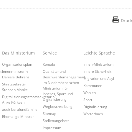
Druc
Das Ministerium
Service
Leichte Sprache
Organisationsplan
Kontakt
Innen-Ministerium
iten
Innenministerin
Qualitäts- und
Innere Sicherheit
Daniela Behrens
Beschwerdemanagement
Migration und Asyl
im Niedersächsischen
Staatssekretär
Kommunen
Ministerium für
Stephan Manke
Wahlen
Inneres, Sport und
Digitalisierungsstaatssekretärin
Digitalisierung
Sport
Anke Pörksen
Wegbeschreibung
Digitalisierung
g
audit berufundfamilie
Sitemap
Wörterbuch
Ehemalige Minister
Stellenangebote
Impressum