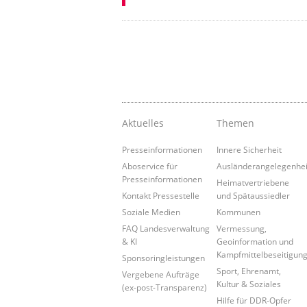
Aktuelles
Themen
Presseinformationen
Innere Sicherheit
Aboservice für
Ausländerangelegenhe
Presseinformationen
Heimatvertriebene
Kontakt Pressestelle
und Spätaussiedler
Soziale Medien
Kommunen
FAQ Landesverwaltung
Vermessung,
& KI
Geoinformation und
Kampfmittelbeseitigun
Sponsoringleistungen
Sport, Ehrenamt,
Vergebene Aufträge
Kultur & Soziales
(ex-post-Transparenz)
Hilfe für DDR-Opfer