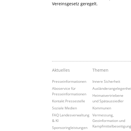
Vereinsgesetz geregelt.
Aktuelles
Themen
Presseinformationen
Innere Sicherheit
Aboservice für
Ausländerangelegenhe
Presseinformationen
Heimatvertriebene
Kontakt Pressestelle
und Spätaussiedler
Soziale Medien
Kommunen
FAQ Landesverwaltung
Vermessung,
& KI
Geoinformation und
Kampfmittelbeseitigun
Sponsoringleistungen