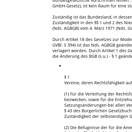
bundesgesetzliche Vorschriften fehlen. 
GmbH-Gesetz), ist kein Raum für eine st
Zuständig ist das Bundesland, in dessen 
Zuständigkeit in den §§ 1 und 2 des N
(Nds. AGBGB) vom 4. März 1971 (Nds. GVBl
Durch Artikel 18 des Gesetzes zur Mode
GVBl. S 394) ist das Nds. AGBGB geände
verlagert worden. Durch Artikel 1 des G
die Änderung des BGB (s.u.) - § 1 geän
§ 1
Vereine, deren Rechtsfähigkeit au
(1) Für die Verleihung der Rechtsf
bezwecken, sowie für die Entzieh
Satzungsänderungen bei allen Vere
§ 43 des Bürgerlichen Gesetzbuchs
Zuständigkeit der selbständigen
(2) Die Befugnisse der für die A