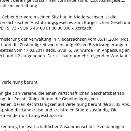
Soweit derartige Vorschriften vorhanden sind (z.B. Aktiengesetz,
aatliche Verleihung.
Gebiet der Verein seinen Sitz hat. In Niedersachsen ist die
iedersächsischen Ausführungsgesetzes zum Bürgerlichen Gesetzbu
. S. 73 - VORIS 40100 01 00 00 000 -) geregelt.
rnisierung der Verwaltung in Niedersachsen vom 05.11.2004 (Nds.
rt und die Zuständigkeit von den aufgelösten Bezirksregierungen
esetzes vom 17.03.2011 (Nds. GVBl. S. 89) wurde - in Anpassung an
dert und § 2 aufgehoben. Der § 1 hat nunmehr folgenden Wortlaut:
f Verleihung beruht
ähigkeit an Vereine, die einen wirtschaftlichen Geschäftsbetrieb
ung der Rechtsfähigkeit und die Genehmigung von
inen, deren Rechtsfähigkeit auf Verleihung beruht (§§ 22, 33 Abs. 
), sind die Landkreise und kreisfreien Städte zuständig. Die
 Gemeinden wird ausgeschlossen.
nerkennung forstwirtschaftlicher Zusammenschlüsse zuständigen