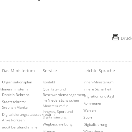
Druc
Das Ministerium
Service
Leichte Sprache
Organisationsplan
Kontakt
Innen-Ministerium
iten
Innenministerin
Qualitäts- und
Innere Sicherheit
Daniela Behrens
Beschwerdemanagement
Migration und Asyl
im Niedersächsischen
Staatssekretär
Kommunen
Ministerium für
Stephan Manke
Wahlen
Inneres, Sport und
Digitalisierungsstaatssekretärin
Digitalisierung
Sport
Anke Pörksen
Wegbeschreibung
Digitalisierung
g
audit berufundfamilie
Sitemap
Wörterbuch