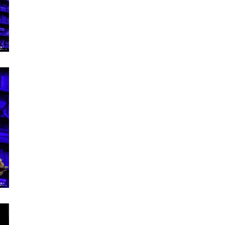
e
:
.
e
:
.