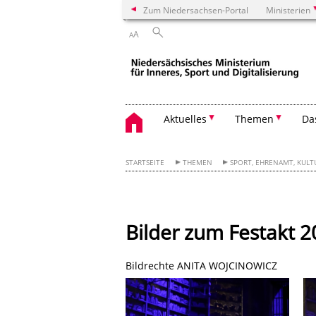
Zum Niedersachsen-Portal
Ministerien
A
A
Aktuelles
Themen
Da
STARTSEITE
THEMEN
SPORT, EHRENAMT, KULT
Bilder zum Festakt 
Bildrechte ANITA WOJCINOWICZ