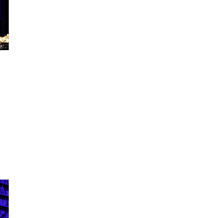
e
:
.