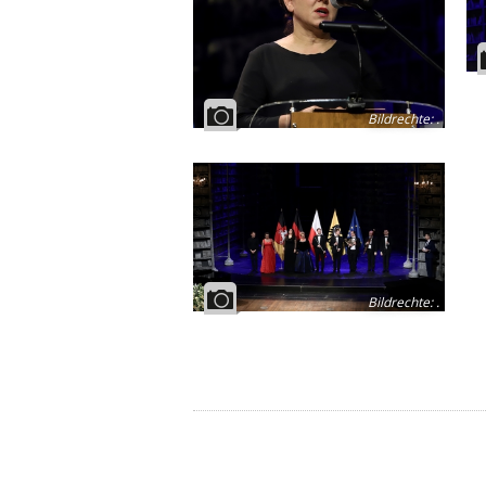
Bildrechte
:
.
Bildrechte
:
.