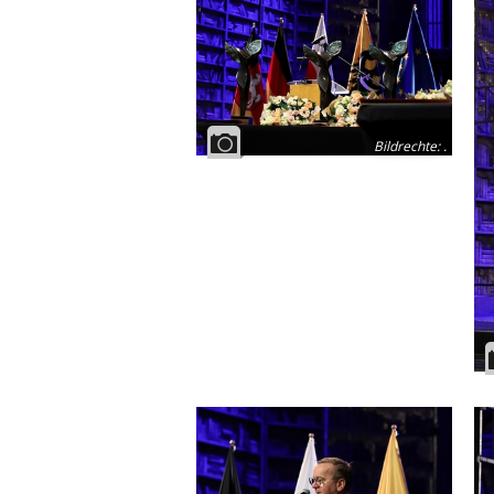
Bildrechte
:
.