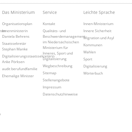
Das Ministerium
Service
Leichte Sprache
Organisationsplan
Kontakt
Innen-Ministerium
iten
Innenministerin
Qualitäts- und
Innere Sicherheit
Daniela Behrens
Beschwerdemanagement
Migration und Asyl
im Niedersächsischen
Staatssekretär
Kommunen
Ministerium für
Stephan Manke
Wahlen
Inneres, Sport und
Digitalisierungsstaatssekretärin
Digitalisierung
Sport
Anke Pörksen
Wegbeschreibung
Digitalisierung
g
audit berufundfamilie
Sitemap
Wörterbuch
Ehemalige Minister
Stellenangebote
Impressum
Datenschutzhinweise
n