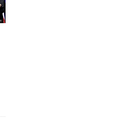
e
:
.