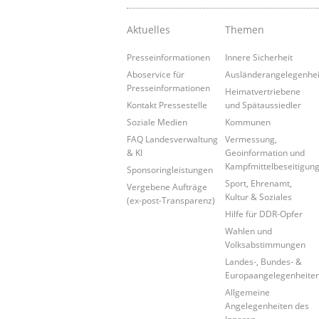
Aktuelles
Themen
Presseinformationen
Innere Sicherheit
Aboservice für
Ausländerangelegenhe
Presseinformationen
Heimatvertriebene
Kontakt Pressestelle
und Spätaussiedler
Soziale Medien
Kommunen
FAQ Landesverwaltung
Vermessung,
& KI
Geoinformation und
Kampfmittelbeseitigun
Sponsoringleistungen
Sport, Ehrenamt,
Vergebene Aufträge
Kultur & Soziales
(ex-post-Transparenz)
Hilfe für DDR-Opfer
Wahlen und
Volksabstimmungen
Landes-, Bundes- &
Europaangelegenheite
Allgemeine
Angelegenheiten des