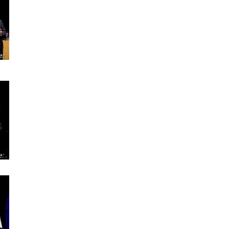
e
:
.
e
:
.