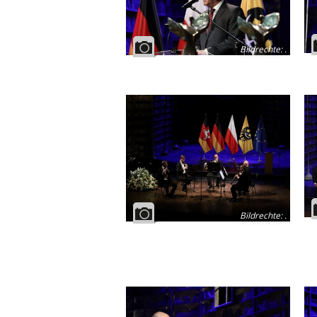
Bildrechte
:
.
Bildrechte
:
.