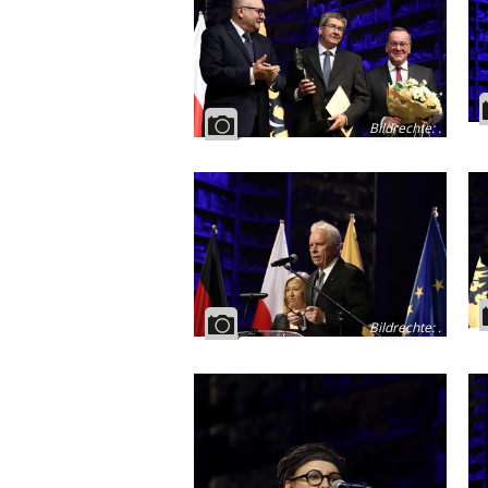
Bildrechte
:
.
Bildrechte
:
.