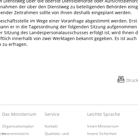
em Dienstweg über die oberste Dienstbehörde oder Aufsichtsbehör
ngnahmen der über den Dienstweg zu beteiligenden Behörden eini
hender Zeitrahmen sollte von Ihnen deshalb eingeplant werden.
Geschäftsstelle im Wege einer Voranfrage abgestimmt werden.
Erst
, kann er in die Tagesordnung der folgenden Sitzung aufgenommen
 Sitzung des Landespersonalausschusses erfolgt ist, wird Ihnen 
iftlich innerhalb von zwei Werktagen bekannt gegeben. Es ist auch
h zu erfragen.
Druc
Das Ministerium
Service
Leichte Sprache
Organisationsplan
Kontakt
Innen-Ministerium
iten
Innenministerin
Qualitäts- und
Innere Sicherheit