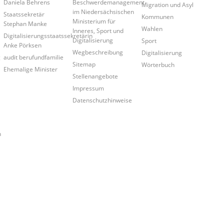
Daniela Behrens
Beschwerdemanagement
Migration und Asyl
im Niedersächsischen
Staatssekretär
Kommunen
Ministerium für
Stephan Manke
Wahlen
Inneres, Sport und
Digitalisierungsstaatssekretärin
Digitalisierung
Sport
Anke Pörksen
Wegbeschreibung
Digitalisierung
g
audit berufundfamilie
Sitemap
Wörterbuch
Ehemalige Minister
Stellenangebote
Impressum
Datenschutzhinweise
n