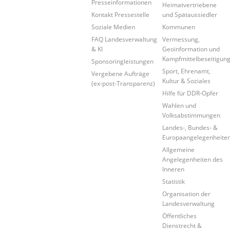
Presseinformationen
Heimatvertriebene
Kontakt Pressestelle
und Spätaussiedler
Soziale Medien
Kommunen
FAQ Landesverwaltung
Vermessung,
& KI
Geoinformation und
Kampfmittelbeseitigun
Sponsoringleistungen
Sport, Ehrenamt,
Vergebene Aufträge
Kultur & Soziales
(ex-post-Transparenz)
Hilfe für DDR-Opfer
Wahlen und
Volksabstimmungen
Landes-, Bundes- &
Europaangelegenheite
Allgemeine
Angelegenheiten des
Inneren
Statistik
Organisation der
Landesverwaltung
Öffentliches
Dienstrecht &