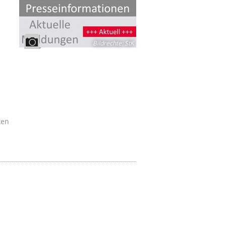
Bildrechte
:
StK
ken