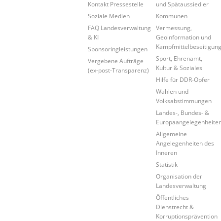
Kontakt Pressestelle
und Spätaussiedler
Soziale Medien
Kommunen
FAQ Landesverwaltung
Vermessung,
& KI
Geoinformation und
Kampfmittelbeseitigun
Sponsoringleistungen
Sport, Ehrenamt,
Vergebene Aufträge
Kultur & Soziales
(ex-post-Transparenz)
Hilfe für DDR-Opfer
Wahlen und
Volksabstimmungen
Landes-, Bundes- &
Europaangelegenheite
Allgemeine
Angelegenheiten des
Inneren
Statistik
Organisation der
Landesverwaltung
Öffentliches
Dienstrecht &
Korruptionsprävention