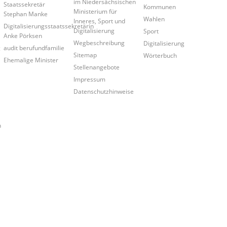
im Niedersächsischen
Staatssekretär
Kommunen
Ministerium für
Stephan Manke
Wahlen
Inneres, Sport und
Digitalisierungsstaatssekretärin
Digitalisierung
Sport
Anke Pörksen
Wegbeschreibung
Digitalisierung
g
audit berufundfamilie
Sitemap
Wörterbuch
Ehemalige Minister
Stellenangebote
Impressum
Datenschutzhinweise
n