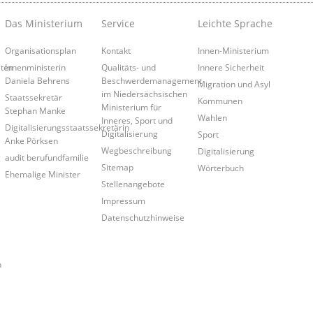
Das Ministerium
Service
Leichte Sprache
Organisationsplan
Kontakt
Innen-Ministerium
iten
Innenministerin
Qualitäts- und
Innere Sicherheit
Daniela Behrens
Beschwerdemanagement
Migration und Asyl
im Niedersächsischen
Staatssekretär
Kommunen
Ministerium für
Stephan Manke
Wahlen
Inneres, Sport und
Digitalisierungsstaatssekretärin
Digitalisierung
Sport
Anke Pörksen
Wegbeschreibung
Digitalisierung
g
audit berufundfamilie
Sitemap
Wörterbuch
Ehemalige Minister
Stellenangebote
Impressum
Datenschutzhinweise
n