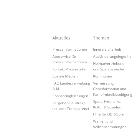
Aktuelles
Themen
Presseinformationen
Innere Sicherheit
Aboservice für
Ausländerangelegenhe
Presseinformationen
Heimatvertriebene
Kontakt Pressestelle
und Spätaussiedler
Soziale Medien
Kommunen
FAQ Landesverwaltung
Vermessung,
& KI
Geoinformation und
Kampfmittelbeseitigun
Sponsoringleistungen
Sport, Ehrenamt,
Vergebene Aufträge
Kultur & Soziales
(ex-post-Transparenz)
Hilfe für DDR-Opfer
Wahlen und
Volksabstimmungen