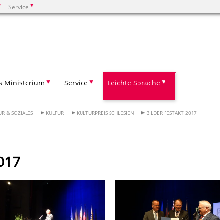
Service
Suchen
s Ministerium
Service
Leichte Sprache
UR & SOZIALES
KULTUR
KULTURPREIS SCHLESIEN
BILDER FESTAKT 2017
2017