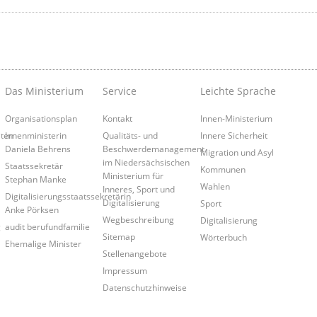
Das Ministerium
Service
Leichte Sprache
Organisationsplan
Kontakt
Innen-Ministerium
iten
Innenministerin
Qualitäts- und
Innere Sicherheit
Daniela Behrens
Beschwerdemanagement
Migration und Asyl
im Niedersächsischen
Staatssekretär
Kommunen
Ministerium für
Stephan Manke
Wahlen
Inneres, Sport und
Digitalisierungsstaatssekretärin
Digitalisierung
Sport
Anke Pörksen
Wegbeschreibung
Digitalisierung
g
audit berufundfamilie
Sitemap
Wörterbuch
Ehemalige Minister
Stellenangebote
Impressum
Datenschutzhinweise