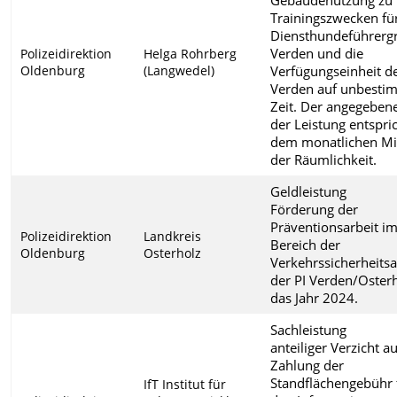
Trainingszwecken für
Diensthundeführerg
Verden und die
Polizeidirektion
Helga Rohrberg
Oldenburg
(Langwedel)
Verfügungseinheit de
Verden auf unbesti
Zeit. Der angegeben
der Leistung entspri
dem monatlichen Mi
der Räumlichkeit.
Geldleistung
Förderung der
Präventionsarbeit i
Polizeidirektion
Landkreis
Bereich der
Oldenburg
Osterholz
Verkehrssicherheitsa
der PI Verden/Osterh
das Jahr 2024.
Sachleistung
anteiliger Verzicht au
Zahlung der
Standflächengebühr 
IfT Institut für