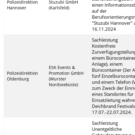
Polizeidirektion
Stuzubi GmbH
einen Informationss
Hannover
(Karlsfeld)
auf der
Berufsorientierung
"Stuzubi Hannover"
16.11.2024
Sachleistung
Kostenfreie
Zurverfügungstellun
einem Bürocontainer
Anlage), einem
ESK Events &
Bürocontainer (3er A
Polizeidirektion
Promotion GmbH
fünf Einzelbürocont
Oldenburg
(Wurster
und einem Telefon (
Nordseeküste)
zum Zweck der Einri
eines Standortes für
Einsatzleitung währ
Deichbrand Festival
17.07.-22.07.2024.
Sachleistung
Unentgeltliche
Gebäudenutzung zu