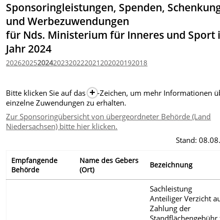
Sponsoringleistungen, Spenden, Schenkun
und Werbezuwendungen
für Nds. Ministerium für Inneres und Sport
Jahr 2024
2026
2025
2024
2023
2022
2021
2020
2019
2018
Bitte klicken Sie auf das
-Zeichen
, um mehr Informationen ü
einzelne Zuwendungen zu erhalten.
Zur Sponsoringübersicht von übergeordneter Behörde (Land
Niedersachsen) bitte hier klicken.
Stand: 08.08
Empfangende
Name des Gebers
Bezeichnung
Behörde
(Ort)
Sachleistung
Anteiliger Verzicht a
Zahlung der
Standflächengebühr 