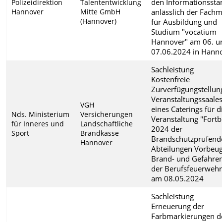
den Informationssta
Polizeidirektion
Talententwicklung
Hannover
Mitte GmbH
anlässlich der Fach
(Hannover)
für Ausbildung und
Studium "vocatium
Hannover" am 06. u
07.06.2024 in Hann
Sachleistung
Kostenfreie
Zurverfügungstellun
Veranstaltungssaale
VGH
eines Caterings für d
Nds. Ministerium
Versicherungen
Veranstaltung "Fortb
für Inneres und
Landschaftliche
2024 der
Sport
Brandkasse
Brandschutzprüfend
Hannover
Abteilungen Vorbeu
Brand- und Gefahre
der Berufsfeuerweh
am 08.05.2024
Sachleistung
Erneuerung der
Farbmarkierungen d