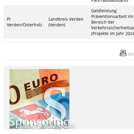
Geldleistung
Präventionsarbeit im
PI
Landkreis Verden
Bereich der
Verden/Osterholz
(Verden)
Verkehrssicherheitsa
(Projekte im Jahr 202
Dr
Bildrechte
:
grafolux & eye-server