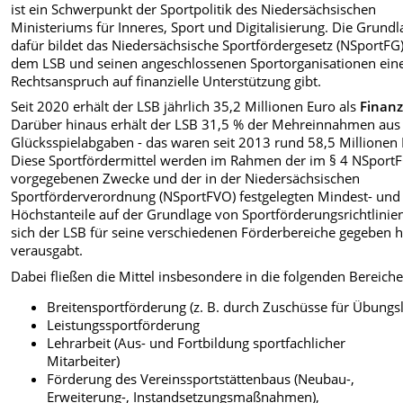
ist ein Schwerpunkt der Sportpolitik des Niedersächsischen
Ministeriums für Inneres, Sport und Digitalisierung. Die Grundl
dafür bildet das Niedersächsische Sportfördergesetz (NSportFG)
dem LSB und seinen angeschlossenen Sportorganisationen ein
Rechtsanspruch auf finanzielle Unterstützung gibt.
Seit 2020 erhält der LSB jährlich 35,2 Millionen Euro als
Finanz
Darüber hinaus erhält der LSB 31,5 % der Mehreinnahmen aus
Glücksspielabgaben - das waren seit 2013 rund 58,5 Millionen 
Diese Sportfördermittel werden im Rahmen der im § 4 NSport
vorgegebenen Zwecke und der in der Niedersächsischen
Sportförderverordnung (NSportFVO) festgelegten Min­dest- und
Höchstanteile auf der Grundlage von Sportförderungsrichtlinien
sich der LSB für seine verschiedenen Förderbereiche gegeben h
verausgabt.
Dabei fließen die Mittel insbesondere in die folgenden Bereiche
Breitensportförderung (z. B. durch Zuschüsse für Übungsl
Leistungssportförderung
Lehrarbeit (Aus- und Fortbildung sportfachlicher
Mitarbeiter)
Förderung des Vereinssportstättenbaus (Neubau-,
Erweiterung-, Instandsetzungsmaßnahmen),