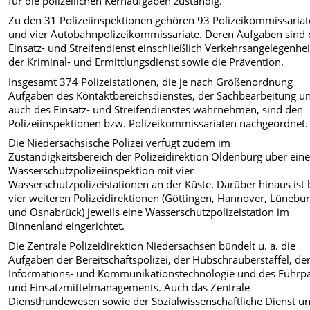
für die polizeilichen Kernaufgaben zuständig.
Zu den 31 Polizeiinspektionen gehören 93 Polizeikommissariat
und vier Autobahnpolizeikommissariate. Deren Aufgaben sind 
Einsatz- und Streifendienst einschließlich Verkehrsangelegenhei
der Kriminal- und Ermittlungsdienst sowie die Prävention.
Insgesamt 374 Polizeistationen, die je nach Größenordnung
Aufgaben des Kontaktbereichsdienstes, der Sachbearbeitung u
auch des Einsatz- und Streifendienstes wahrnehmen, sind den
Polizeiinspektionen bzw. Polizeikommissariaten nachgeordnet.
Die Niedersächsische Polizei verfügt zudem im
Zuständigkeitsbereich der Polizeidirektion Oldenburg über ein
Wasserschutzpolizeiinspektion mit vier
Wasserschutzpolizeistationen an der Küste. Darüber hinaus ist 
vier weiteren Polizeidirektionen (Göttingen, Hannover, Lünebu
und Osnabrück) jeweils eine Wasserschutzpolizeistation im
Binnenland eingerichtet.
Die Zentrale Polizeidirektion Niedersachsen bündelt u. a. die
Aufgaben der Bereitschaftspolizei, der Hubschrauberstaffel, de
Informations- und Kommunikationstechnologie und des Fuhrpa
und Einsatzmittelmanagements. Auch das Zentrale
Diensthundewesen sowie der Sozialwissenschaftliche Dienst u