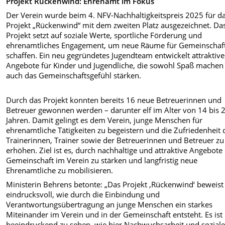
Projekt Rückenwind: Ehrenamt im Fokus
Der Verein wurde beim 4. NFV-Nachhaltigkeitspreis 2025 für d
Projekt „Rückenwind“ mit dem zweiten Platz ausgezeichnet. Da
Projekt setzt auf soziale Werte, sportliche Förderung und
ehrenamtliches Engagement, um neue Räume für Gemeinschaf
schaffen. Ein neu gegründetes Jugendteam entwickelt attraktive
Angebote für Kinder und Jugendliche, die sowohl Spaß machen 
auch das Gemeinschaftsgefühl stärken.
Durch das Projekt konnten bereits 16 neue Betreuerinnen und
Betreuer gewonnen werden – darunter elf im Alter von 14 bis 
Jahren. Damit gelingt es dem Verein, junge Menschen für
ehrenamtliche Tätigkeiten zu begeistern und die Zufriedenheit 
Trainerinnen, Trainer sowie der Betreuerinnen und Betreuer zu
erhöhen. Ziel ist es, durch nachhaltige und attraktive Angebote
Gemeinschaft im Verein zu stärken und langfristig neue
Ehrenamtliche zu mobilisieren.
Ministerin Behrens betonte: „Das Projekt ‚Rückenwind‘ beweist
eindrucksvoll, wie durch die Einbindung und
Verantwortungsübertragung an junge Menschen ein starkes
Miteinander im Verein und in der Gemeinschaft entsteht. Es ist
beeindruckend zu sehen, wie hier Nachwuchsarbeit und sozial