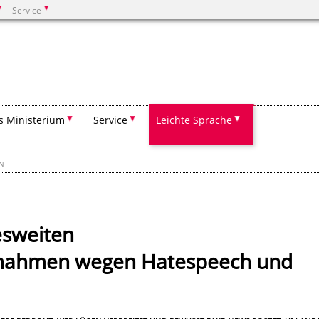
Service
Suchen
s Ministerium
Service
Leichte Sprache
EN
esweiten
ahmen wegen Hatespeech und