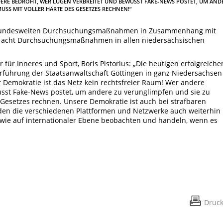
NDERE BEDROHT, WER LÜGEN VERBREITET UND BEWUSST FAKE-NEWS POSTET, UM AND
USS MIT VOLLER HÄRTE DES GESETZES RECHNEN!“
) bundesweiten Durchsuchungsmaßnahmen in Zusammenhang mit
 acht Durchsuchungsmaßnahmen in allen niedersächsischen
 für Inneres und Sport, Boris Pistorius: „Die heutigen erfolgreiche
hrung der Staatsanwaltschaft Göttingen in ganz Niedersachsen
r Demokratie ist das Netz kein rechtsfreier Raum! Wer andere
usst Fake-News postet, um andere zu verunglimpfen und sie zu
 Gesetzes rechnen. Unsere Demokratie ist auch bei strafbaren
en die verschiedenen Plattformen und Netzwerke auch weiterhin
owie auf internationaler Ebene beobachten und handeln, wenn es
Druc