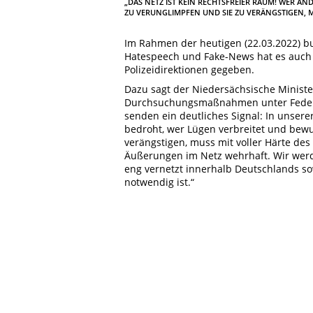
„DAS NETZ IST KEIN RECHTSFREIER RAUM! WER A
ZU VERUNGLIMPFEN UND SIE ZU VERÄNGSTIGEN, M
Im Rahmen der heutigen (22.03.2022
Hatespeech und Fake-News hat es auch
Polizeidirektionen gegeben.
Dazu sagt der Niedersächsische Minister
Durchsuchungsmaßnahmen unter Federfü
senden ein deutliches Signal: In unsere
bedroht, wer Lügen verbreitet und bew
verängstigen, muss mit voller Härte des
Äußerungen im Netz wehrhaft. Wir werd
eng vernetzt innerhalb Deutschlands s
notwendig ist.“