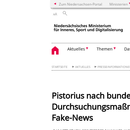
Zum Niedersachsen-Portal
Ministerien
A
A
Aktuelles
Themen
Da
STARTSEITE
AKTUELLES
PRESSEINFORMATION
Pistorius nach bund
Durchsuchungsmaßn
Fake-News