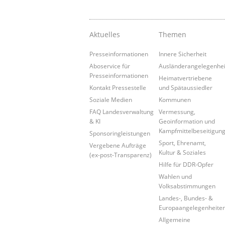
Aktuelles
Themen
Presseinformationen
Innere Sicherheit
Aboservice für
Ausländerangelegenhe
Presseinformationen
Heimatvertriebene
Kontakt Pressestelle
und Spätaussiedler
Soziale Medien
Kommunen
FAQ Landesverwaltung
Vermessung,
& KI
Geoinformation und
Kampfmittelbeseitigun
Sponsoringleistungen
Sport, Ehrenamt,
Vergebene Aufträge
Kultur & Soziales
(ex-post-Transparenz)
Hilfe für DDR-Opfer
Wahlen und
Volksabstimmungen
Landes-, Bundes- &
Europaangelegenheite
Allgemeine