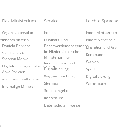
Das Ministerium
Service
Leichte Sprache
Organisationsplan
Kontakt
Innen-Ministerium
iten
Innenministerin
Qualitäts- und
Innere Sicherheit
Daniela Behrens
Beschwerdemanagement
Migration und Asyl
im Niedersächsischen
Staatssekretär
Kommunen
Ministerium für
Stephan Manke
Wahlen
Inneres, Sport und
Digitalisierungsstaatssekretärin
Digitalisierung
Sport
Anke Pörksen
Wegbeschreibung
Digitalisierung
g
audit berufundfamilie
Sitemap
Wörterbuch
Ehemalige Minister
Stellenangebote
Impressum
Datenschutzhinweise
n