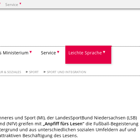
Service
Suchen
s Ministerium
Service
Leichte Sprache
UR & SOZIALES
SPORT
SPORT UND INTEGRATION
nneres und Sport (MI), der LandesSportBund Niedersachsen (LSB)
nd (NFV) greifen mit
„Anpfiff fürs Lesen“
die Fußball-Begeisterung
tergrund und aus unterschiedlichen sozialen Umfeldern auf und
 attraktiven Beschäftigung des Lesens.