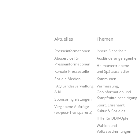
Aktuelles
Themen
Presseinformationen
Innere Sicherheit
Aboservice für
Ausländerangelegenhe
Presseinformationen
Heimatvertriebene
Kontakt Pressestelle
und Spätaussiedler
Soziale Medien
Kommunen
FAQ Landesverwaltung
Vermessung,
& KI
Geoinformation und
Kampfmittelbeseitigun
Sponsoringleistungen
Sport, Ehrenamt,
Vergebene Aufträge
Kultur & Soziales
(ex-post-Transparenz)
Hilfe für DDR-Opfer
Wahlen und
Volksabstimmungen