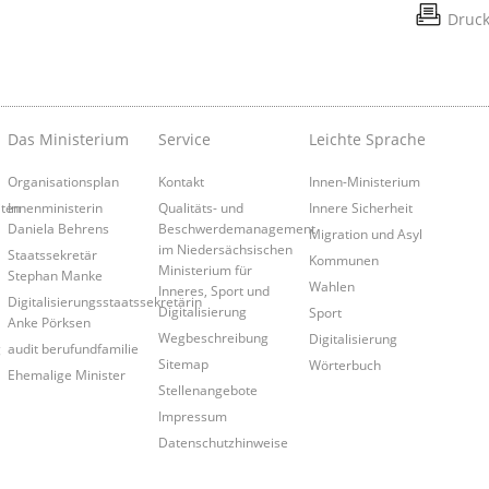
Druc
Das Ministerium
Service
Leichte Sprache
Organisationsplan
Kontakt
Innen-Ministerium
iten
Innenministerin
Qualitäts- und
Innere Sicherheit
Daniela Behrens
Beschwerdemanagement
Migration und Asyl
im Niedersächsischen
Staatssekretär
Kommunen
Ministerium für
Stephan Manke
Wahlen
Inneres, Sport und
Digitalisierungsstaatssekretärin
Digitalisierung
Sport
Anke Pörksen
Wegbeschreibung
Digitalisierung
g
audit berufundfamilie
Sitemap
Wörterbuch
Ehemalige Minister
Stellenangebote
Impressum
Datenschutzhinweise