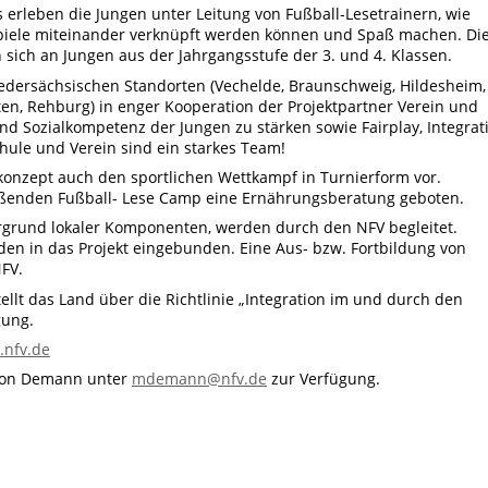
 erleben die Jungen unter Leitung von Fußball-Lesetrainern, wie
espiele miteinander verknüpft werden können und Spaß machen. Di
 sich an Jungen aus der Jahrgangsstufe der 3. und 4. Klassen.
edersächsischen Standorten (Vechelde, Braunschweig, Hildesheim,
, Rehburg) in enger Kooperation der Projektpartner Verein und
und Sozialkompetenz der Jungen zu stärken sowie Fairplay, Integrat
hule und Verein sind ein starkes Team!
konzept auch den sportlichen Wettkampf in Turnierform vor.
ßenden Fußball- Lese Camp eine Ernährungsberatung geboten.
grund lokaler Komponenten, werden durch den NFV begleitet.
den in das Projekt eingebunden. Eine Aus- bzw. Fortbildung von
FV.
ellt das Land über die Richtlinie „Integration im und durch den
gung.
nfv.de
rion Demann unter
mdemann@nfv.de
zur Verfügung.