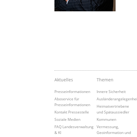
Aktuelles
Themen
Presseinformationen
Innere Sicherheit
Aboservice für
Ausländerangelegenhe
Presseinformationen
Heimatvertriebene
Kontakt Pressestelle
und Spätaussiedler
Soziale Medien
Kommunen
FAQ Landesverwaltung
Vermessung,
& KI
Geoinformation und