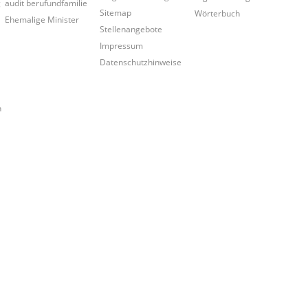
g
audit berufundfamilie
Sitemap
Wörterbuch
Ehemalige Minister
Stellenangebote
Impressum
Datenschutzhinweise
n