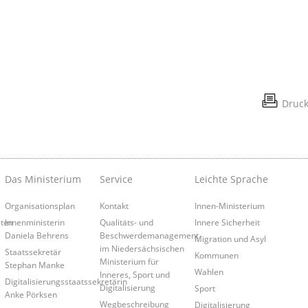
Druc
Das Ministerium
Service
Leichte Sprache
Organisationsplan
Kontakt
Innen-Ministerium
iten
Innenministerin
Qualitäts- und
Innere Sicherheit
Daniela Behrens
Beschwerdemanagement
Migration und Asyl
im Niedersächsischen
Staatssekretär
Kommunen
Ministerium für
Stephan Manke
Wahlen
Inneres, Sport und
Digitalisierungsstaatssekretärin
Digitalisierung
Sport
Anke Pörksen
Wegbeschreibung
Digitalisierung