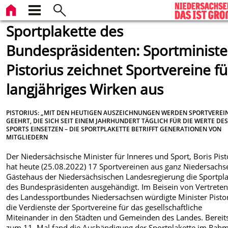
Sportplakette des
Bundespräsidenten: Sportministe
Pistorius zeichnet Sportvereine fü
langjähriges Wirken aus
PISTORIUS: „MIT DEN HEUTIGEN AUSZEICHNUNGEN WERDEN SPORTVEREI
GEEHRT, DIE SICH SEIT EINEM JAHRHUNDERT TÄGLICH FÜR DIE WERTE DE
SPORTS EINSETZEN – DIE SPORTPLAKETTE BETRIFFT GENERATIONEN VON
MITGLIEDERN
Der Niedersächsische Minister für Inneres und Sport, Boris Pist
hat heute (25.08.2022) 17 Sportvereinen aus ganz Niedersachs
Gästehaus der Niedersächsischen Landesregierung die Sportpla
des Bundespräsidenten ausgehändigt. Im Beisein von Vertrete
des Landessportbundes Niedersachsen würdigte Minister Pisto
die Verdienste der Sportvereine für das gesellschaftliche
Miteinander in den Städten und Gemeinden des Landes. Bereit
zum 11. Mal fand die Aushändigung der Sportplakette im Rah