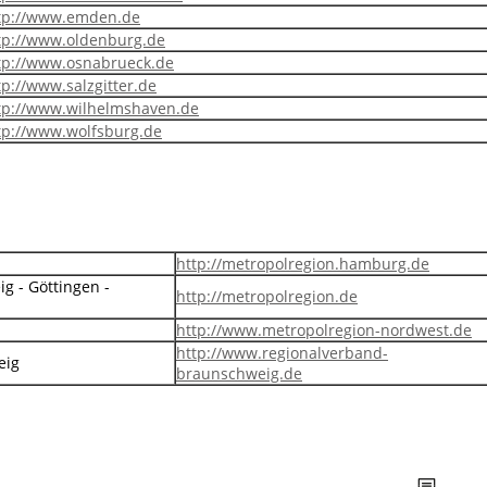
tp://www.emden.de
tp://www.oldenburg.de
tp://www.osnabrueck.de
tp://www.salzgitter.de
tp://www.wilhelmshaven.de
tp://www.wolfsburg.de
http://metropolregion.hamburg.de
g - Göttingen -
http://metropolregion.de
http://www.metropolregion-nordwest.de
http://www.regionalverband-
eig
braunschweig.de