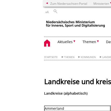
Zum Niedersachsen-Portal
Ministerien
A
A
Aktuelles
Themen
Da
STARTSEITE
THEMEN
KOMMUNEN
LANDKR
Landkreise und kreis
Landkreise (alphabetisch)
Ammerland