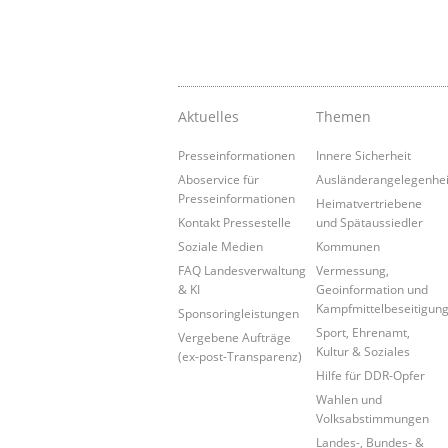
Aktuelles
Themen
Presseinformationen
Innere Sicherheit
Aboservice für
Ausländerangelegenhe
Presseinformationen
Heimatvertriebene
Kontakt Pressestelle
und Spätaussiedler
Soziale Medien
Kommunen
FAQ Landesverwaltung
Vermessung,
& KI
Geoinformation und
Kampfmittelbeseitigun
Sponsoringleistungen
Sport, Ehrenamt,
Vergebene Aufträge
Kultur & Soziales
(ex-post-Transparenz)
Hilfe für DDR-Opfer
Wahlen und
Volksabstimmungen
Landes-, Bundes- &