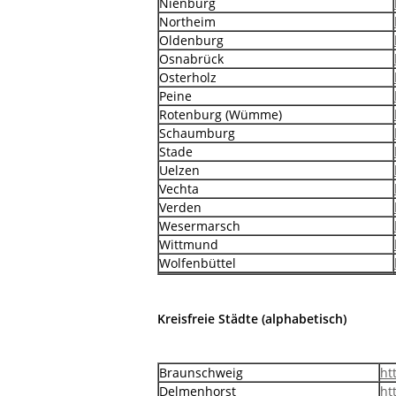
Nienburg
Northeim
Oldenburg
Osnabrück
Osterholz
Peine
Rotenburg (Wümme)
Schaumburg
Stade
Uelzen
Vechta
Verden
Wesermarsch
Wittmund
Wolfenbüttel
Kreisfreie Städte (alphabetisch)
Braunschweig
ht
Delmenhorst
ht