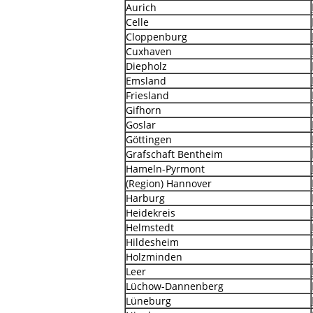
Aurich
Celle
Cloppenburg
Cuxhaven
Diepholz
Emsland
Friesland
Gifhorn
Goslar
Göttingen
Grafschaft Bentheim
Hameln-Pyrmont
(Region) Hannover
Harburg
Heidekreis
Helmstedt
Hildesheim
Holzminden
Leer
Lüchow-Dannenberg
Lüneburg