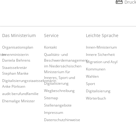
Druc
Das Ministerium
Service
Leichte Sprache
Organisationsplan
Kontakt
Innen-Ministerium
iten
Innenministerin
Qualitäts- und
Innere Sicherheit
Daniela Behrens
Beschwerdemanagement
Migration und Asyl
im Niedersächsischen
Staatssekretär
Kommunen
Ministerium für
Stephan Manke
Wahlen
Inneres, Sport und
Digitalisierungsstaatssekretärin
Digitalisierung
Sport
Anke Pörksen
Wegbeschreibung
Digitalisierung
g
audit berufundfamilie
Sitemap
Wörterbuch
Ehemalige Minister
Stellenangebote
Impressum
Datenschutzhinweise