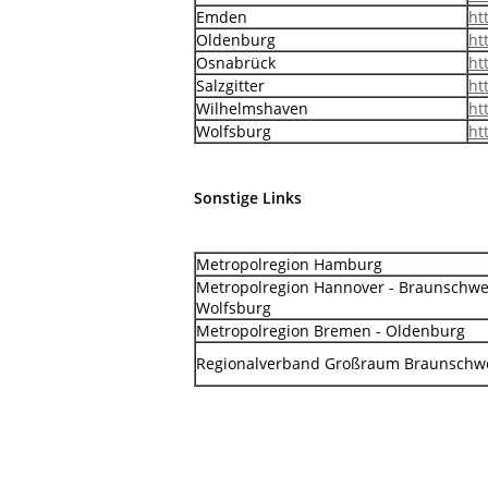
Emden
ht
Oldenburg
ht
Osnabrück
ht
Salzgitter
ht
Wilhelmshaven
ht
Wolfsburg
ht
Sonstige Links
Metropolregion Hamburg
Metropolregion Hannover - Braunschwei
Wolfsburg
Metropolregion Bremen - Oldenburg
Regionalverband Großraum Braunschw