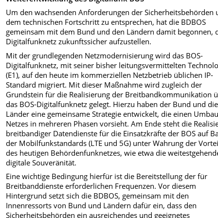
Um den wachsenden Anforderungen der Sicherheitsbehörden 
dem technischen Fortschritt zu entsprechen, hat die BDBOS
gemeinsam mit dem Bund und den Ländern damit begonnen, 
Digitalfunknetz zukunftssicher aufzustellen.
Mit der grundlegenden Netzmodernisierung wird das BOS-
Digitalfunknetz, mit seiner bisher leitungsvermittelten Technol
(E1), auf den heute im kommerziellen Netzbetrieb üblichen IP-
Standard migriert. Mit dieser Maßnahme wird zugleich der
Grundstein für die Realisierung der Breitbandkommunikation 
das BOS-Digitalfunknetz gelegt. Hierzu haben der Bund und di
Länder eine gemeinsame Strategie entwickelt, die einen Umba
Netzes in mehreren Phasen vorsieht. Am Ende steht die Realisi
breitbandiger Datendienste für die Einsatzkräfte der BOS auf Ba
der Mobilfunkstandards (LTE und 5G) unter Wahrung der Vortei
des heutigen Behördenfunknetzes, wie etwa die weitestgehend
digitale Souveränität.
Eine wichtige Bedingung hierfür ist die Bereitstellung der für
Breitbanddienste erforderlichen Frequenzen. Vor diesem
Hintergrund setzt sich die BDBOS, gemeinsam mit den
Innenressorts von Bund und Ländern dafür ein, dass den
Sicherheitsbehörden ein ausreichendes und geeignetes