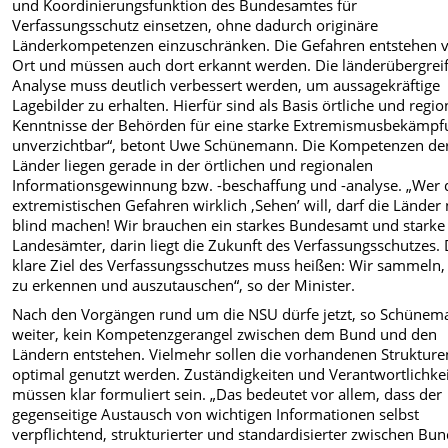
und Koordinierungsfunktion des Bundesamtes für
Verfassungsschutz einsetzen, ohne dadurch originäre
Länderkompetenzen einzuschränken. Die Gefahren entstehen 
Ort und müssen auch dort erkannt werden. Die länderübergrei
Analyse muss deutlich verbessert werden, um aussagekräftige
Lagebilder zu erhalten. Hierfür sind als Basis örtliche und regio
Kenntnisse der Behörden für eine starke Extremismusbekämpf
unverzichtbar“, betont Uwe Schünemann. Die Kompetenzen de
Länder liegen gerade in der örtlichen und regionalen
Informationsgewinnung bzw. -beschaffung und -analyse. „Wer 
extremistischen Gefahren wirklich ‚Sehen’ will, darf die Länder 
blind machen! Wir brauchen ein starkes Bundesamt und starke
Landesämter, darin liegt die Zukunft des Verfassungsschutzes.
klare Ziel des Verfassungsschutzes muss heißen: Wir sammeln
zu erkennen und auszutauschen“, so der Minister.
Nach den Vorgängen rund um die NSU dürfe jetzt, so Schünem
weiter, kein Kompetenzgerangel zwischen dem Bund und den
Ländern entstehen. Vielmehr sollen die vorhandenen Strukture
optimal genutzt werden. Zuständigkeiten und Verantwortlichke
müssen klar formuliert sein. „Das bedeutet vor allem, dass der
gegenseitige Austausch von wichtigen Informationen selbst
verpflichtend, strukturierter und standardisierter zwischen Bu