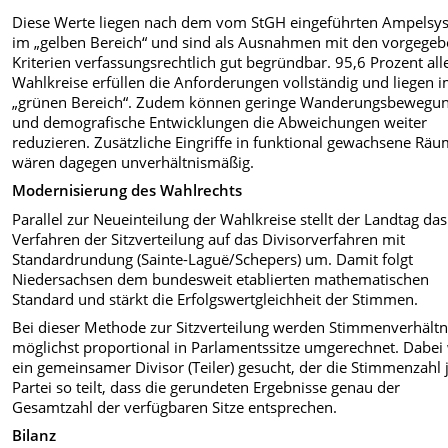
Diese Werte liegen nach dem vom StGH eingeführten Ampelsy
im „gelben Bereich“ und sind als Ausnahmen mit den vorgege
Kriterien verfassungsrechtlich gut begründbar. 95,6 Prozent all
Wahlkreise erfüllen die Anforderungen vollständig und liegen 
„grünen Bereich“. Zudem können geringe Wanderungsbewegu
und demografische Entwicklungen die Abweichungen weiter
reduzieren. Zusätzliche Eingriffe in funktional gewachsene Rä
wären dagegen unverhältnismäßig.
Modernisierung des Wahlrechts
Parallel zur Neueinteilung der Wahlkreise stellt der Landtag das
Verfahren der Sitzverteilung auf das Divisorverfahren mit
Standardrundung (Sainte-Laguë/Schepers) um. Damit folgt
Niedersachsen dem bundesweit etablierten mathematischen
Standard und stärkt die Erfolgswertgleichheit der Stimmen.
Bei dieser Methode zur Sitzverteilung werden Stimmenverhältn
möglichst proportional in Parlamentssitze umgerechnet. Dabei
ein gemeinsamer Divisor (Teiler) gesucht, der die Stimmenzahl 
Partei so teilt, dass die gerundeten Ergebnisse genau der
Gesamtzahl der verfügbaren Sitze entsprechen.
Bilanz