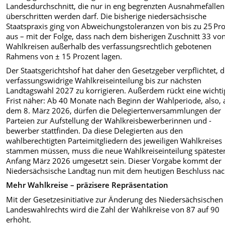
Landesdurchschnitt, die nur in eng begrenzten Ausnahmefällen
überschritten werden darf. Die bisherige niedersächsische
Staatspraxis ging von Abweichungstoleranzen von bis zu 25 Pr
aus – mit der Folge, dass nach dem bisherigen Zuschnitt 33 vo
Wahlkreisen außerhalb des verfassungsrechtlich gebotenen
Rahmens von ± 15 Prozent lagen.
Der Staatsgerichtshof hat daher den Gesetzgeber verpflichtet, d
verfassungswidrige Wahlkreiseinteilung bis zur nächsten
Landtagswahl 2027 zu korrigieren. Außerdem rückt eine wichti
Frist näher: Ab 40 Monate nach Beginn der Wahlperiode, also, 
dem 8. März 2026, dürfen die Delegiertenversammlungen der
Parteien zur Aufstellung der Wahlkreisbewerberinnen und -
bewerber stattfinden. Da diese Delegierten aus den
wahlberechtigten Parteimitgliedern des jeweiligen Wahlkreises
stammen müssen, muss die neue Wahlkreiseinteilung späteste
Anfang März 2026 umgesetzt sein. Dieser Vorgabe kommt der
Niedersächsische Landtag nun mit dem heutigen Beschluss nac
Mehr Wahlkreise – präzisere Repräsentation
Mit der Gesetzesinitiative zur Änderung des Niedersächsischen
Landeswahlrechts wird die Zahl der Wahlkreise von 87 auf 90
erhöht.