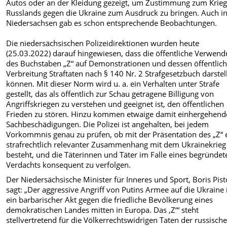
Autos oder an der Kleidung gezeigt, um Zustimmung zum Krie
Russlands gegen die Ukraine zum Ausdruck zu bringen. Auch i
Niedersachsen gab es schon entsprechende Beobachtungen.
Die niedersächsischen Polizeidirektionen wurden heute
(25.03.2022) darauf hingewiesen, dass die öffentliche Verwen
des Buchstaben „Z“ auf Demonstrationen und dessen öffentlic
Verbreitung Straftaten nach § 140 Nr. 2 Strafgesetzbuch darstel
können. Mit dieser Norm wird u. a. ein Verhalten unter Strafe
gestellt, das als öffentlich zur Schau getragene Billigung von
Angriffskriegen zu verstehen und geeignet ist, den öffentlichen
Frieden zu stören. Hinzu kommen etwaige damit einhergehend
Sachbeschädigungen. Die Polizei ist angehalten, bei jedem
Vorkommnis genau zu prüfen, ob mit der Präsentation des „Z“ 
strafrechtlich relevanter Zusammenhang mit dem Ukrainekrieg
besteht, und die Täterinnen und Täter im Falle eines begründet
Verdachts konsequent zu verfolgen.
Der Niedersächsische Minister für Inneres und Sport, Boris Pist
sagt: „Der aggressive Angriff von Putins Armee auf die Ukraine 
ein barbarischer Akt gegen die friedliche Bevölkerung eines
demokratischen Landes mitten in Europa. Das ‚Z‘“ steht
stellvertretend für die Völkerrechtswidrigen Taten der russisch