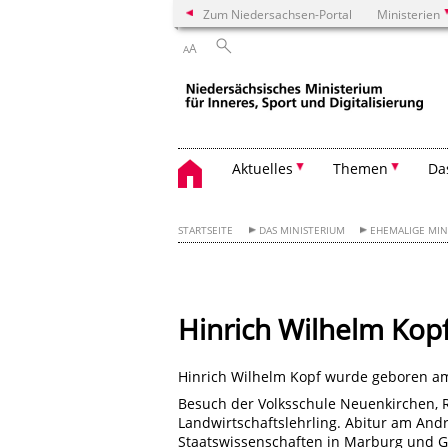
Zum Niedersachsen-Portal
Ministerien
A
A
Aktuelles
Themen
Da
STARTSEITE
DAS MINISTERIUM
EHEMALIGE MIN
Hinrich Wilhelm Kop
Hinrich Wilhelm Kopf wurde geboren am
Besuch der Volksschule Neuenkirchen, R
Landwirtschaftslehrling. Abitur am An
Staatswissenschaften in Marburg und Gö