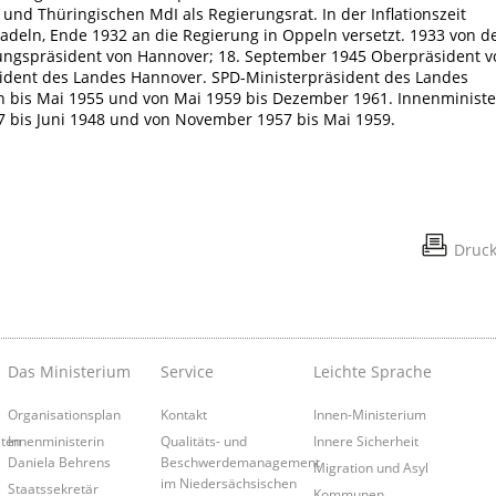
und Thüringischen MdI als Regierungsrat. In der Inflationszeit
adeln, Ende 1932 an die Regierung in Oppeln versetzt. 1933 von d
rungspräsident von Hannover; 18. September 1945 Oberpräsident v
sident des Landes Hannover. SPD-Ministerpräsident des Landes
 bis Mai 1955 und von Mai 1959 bis Dezember 1961. Innenministe
7 bis Juni 1948 und von November 1957 bis Mai 1959.
Druc
Das Ministerium
Service
Leichte Sprache
Organisationsplan
Kontakt
Innen-Ministerium
iten
Innenministerin
Qualitäts- und
Innere Sicherheit
Daniela Behrens
Beschwerdemanagement
Migration und Asyl
im Niedersächsischen
Staatssekretär
Kommunen