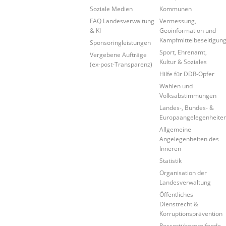
Soziale Medien
Kommunen
FAQ Landesverwaltung
Vermessung,
& KI
Geoinformation und
Kampfmittelbeseitigun
Sponsoringleistungen
Sport, Ehrenamt,
Vergebene Aufträge
Kultur & Soziales
(ex-post-Transparenz)
Hilfe für DDR-Opfer
Wahlen und
Volksabstimmungen
Landes-, Bundes- &
Europaangelegenheite
Allgemeine
Angelegenheiten des
Inneren
Statistik
Organisation der
Landesverwaltung
Öffentliches
Dienstrecht &
Korruptionsprävention
Ressortübergreifende