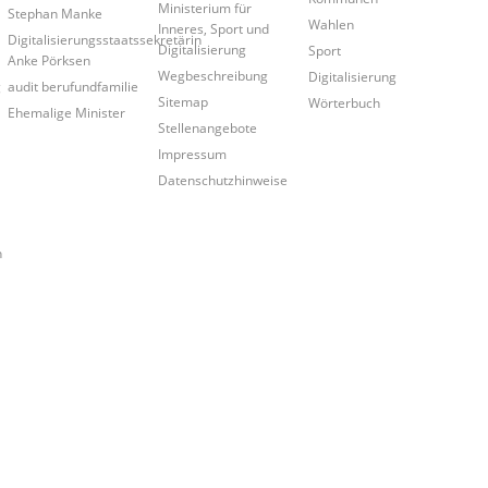
Ministerium für
Stephan Manke
Wahlen
Inneres, Sport und
Digitalisierungsstaatssekretärin
Digitalisierung
Sport
Anke Pörksen
Wegbeschreibung
Digitalisierung
g
audit berufundfamilie
Sitemap
Wörterbuch
Ehemalige Minister
Stellenangebote
Impressum
Datenschutzhinweise
n